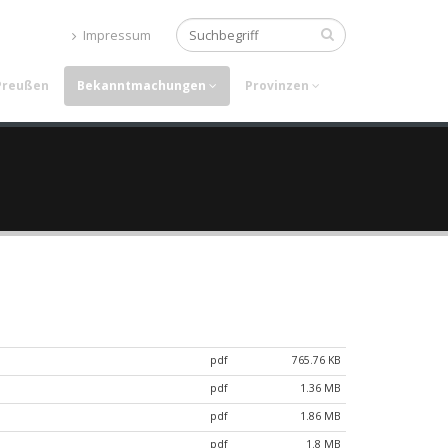
Impressum
 Preußen
Bekanntmachungen
Provinzen
pdf
765.76 KB
pdf
1.36 MB
pdf
1.86 MB
pdf
1.8 MB