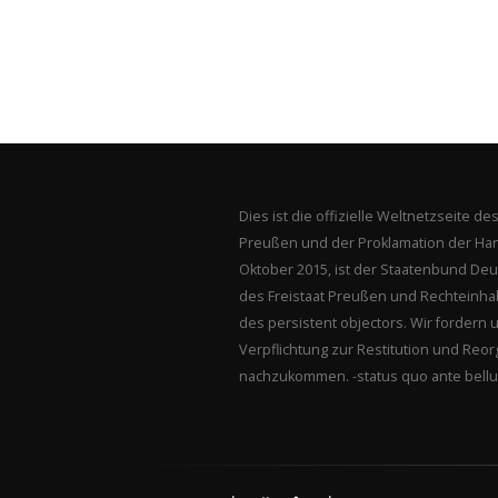
Dies ist die offizielle Weltnetzseite d
Preußen und der Proklamation der Han
Oktober 2015, ist der Staatenbund Deu
des Freistaat Preußen und Rechteinha
des persistent objectors. Wir fordern 
Verpflichtung zur Restitution und Reo
nachzukommen. -status quo ante bell