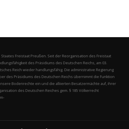
es Staates Freistaat Preußen. Seit der Reorganisation des Freistaat
dlungsfähigkeit des Präsidiums des Deutschen Reichs, am 03.
tsches Reich wieder handlungsfähig. Die administrative Regierung
ber des Präsidiums des Deutschen Reichs übernimmt die Funktion
unsere Bodenrechte ein und die alliierten Besatzermächte auf, ihrer
rganisation des Deutschen Reiches gem. § 185 Völkerrecht
um-