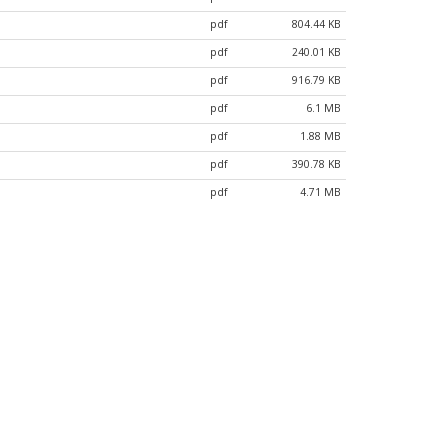
pdf
804.44 KB
pdf
240.01 KB
pdf
916.79 KB
pdf
6.1 MB
pdf
1.88 MB
pdf
390.78 KB
pdf
4.71 MB