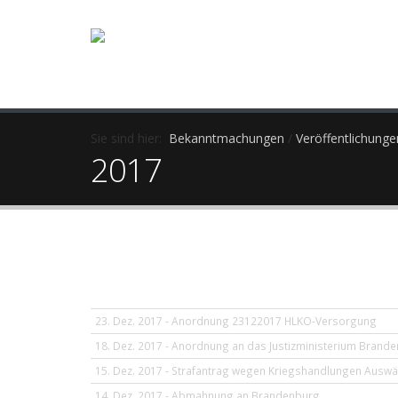
Sie sind hier:
Bekanntmachungen
/
Veröffentlichunge
2017
23. Dez. 2017 - Anordnung 23122017 HLKO-Versorgung
18. Dez. 2017 - Anordnung an das Justizministerium Brand
15. Dez. 2017 - Strafantrag wegen Kriegshandlungen Auswä
14. Dez. 2017 - Abmahnung an Brandenburg